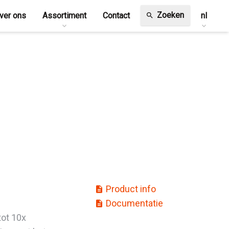
Zoeken
ver ons
Assortiment
Contact
nl
search
Product info
description
Documentatie
description
tot 10x