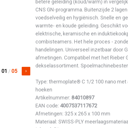
betere geleiding (koud/warm) in vergelij
CNS GN-programma. Buitenzijde 2 lagen
voedselveilig en hygiënisch. Snelle en ge
warmte- en koude geleiding. Geschikt vo
elektrische, keramische en induktiekook
combisteamers. Het hele proces - zonde
handelingen. Universeel inzetbaar door 
afmetingen. Compatibel met het Rieber 
dekselassortiment. Spoelmachinebeste
01
/
05
keyboard_arrow_right
Type: thermoplate® C 1/2 100 nano met
hoeken
Artikelnummer:
84010897
EAN code:
4007537117672
Afmetingen: 325 x 265 x 100 mm
Materiaal: SWISS-PLY meerlaagsmateriaa