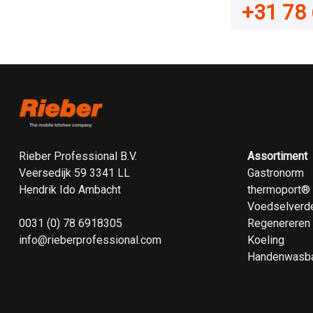
+31 78 
Rieber Professional B.V.
Assortiment
Veersedijk 59 3341 LL
Gastronorm
Hendrik Ido Ambacht
thermoport®
Voedselverde
0031 (0) 78 6918305
Regenereren
info@rieberprofessional.com
Koeling
Handenwasb