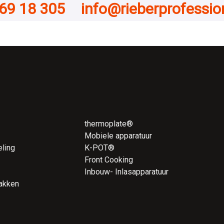
69 18 305
info@rieberprofessi
thermoplate®
Mobiele apparatuur
ling
K-POT®
Front Cooking
Inbouw- Inlasapparatuur
akken