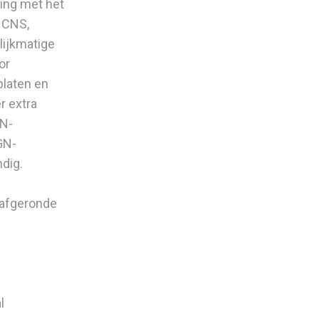
king met het
 CNS,
lijkmatige
or
platen en
r extra
GN-
GN-
ndig.
 afgeronde
l