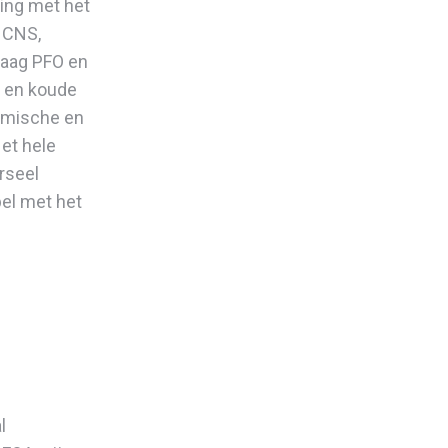
king met het
 CNS,
laag PFO en
- en koude
ramische en
et hele
rseel
el met het
l