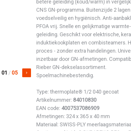
betere geleiding (koud/warm) in vergelij
CNS GN-programma. Buitenzijde 2 lagen
voedselveilig en hygiënisch. Anti-aanbak
PFOA vrij. Snelle en gelijkmatige warmte
geleiding. Geschikt voor elektrische, ke
induktiekookplaten en combisteamers. H
proces - zonder extra handelingen. Unive
inzetbaar door GN-afmetingen. Compatib
Rieber GN-dekselassortiment.
01
/
05
keyboard_arrow_right
Spoelmachinebestendig.
Type: thermoplate® 1/2 040 gecoat
Artikelnummer:
84010830
EAN code:
4007537086909
Afmetingen: 324 x 365 x 40 mm
Materiaal: SWISS-PLY meerlaagsmateriaa