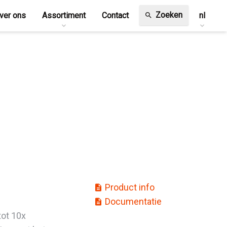
Zoeken
ver ons
Assortiment
Contact
nl
search
Product info
description
Documentatie
description
tot 10x