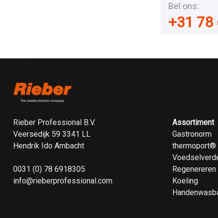
Bel ons:
+31 78 
Rieber Professional B.V.
Assortiment
Veersedijk 59 3341 LL
Gastronorm
Hendrik Ido Ambacht
thermoport®
Voedselverde
0031 (0) 78 6918305
Regenereren
info@rieberprofessional.com
Koeling
Handenwasb