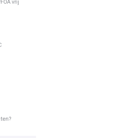
PFOA vrij
°C
cten?