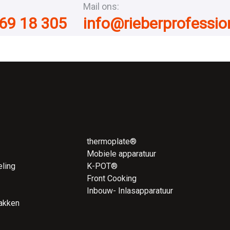
Mail ons:
69 18 305
info@rieberprofessi
thermoplate®
Mobiele apparatuur
ling
K-POT®
Front Cooking
Inbouw- Inlasapparatuur
akken