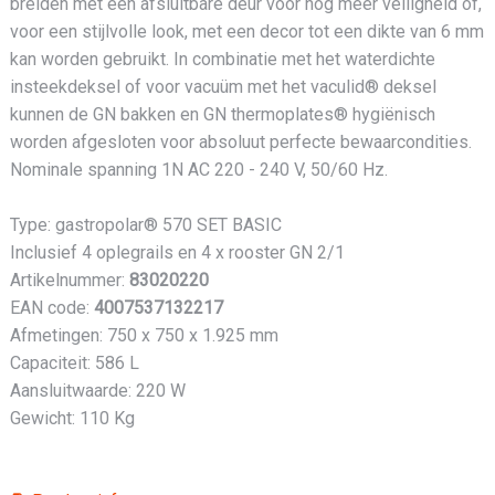
breiden met een afsluitbare deur voor nog meer veiligheid of,
voor een stijlvolle look, met een decor tot een dikte van 6 mm
kan worden gebruikt. In combinatie met het waterdichte
insteekdeksel of voor vacuüm met het vaculid® deksel
kunnen de GN bakken en GN thermoplates® hygiënisch
worden afgesloten voor absoluut perfecte bewaarcondities.
Nominale spanning 1N AC 220 - 240 V, 50/60 Hz.
Type: gastropolar® 570 SET BASIC
Inclusief 4 oplegrails en 4 x rooster GN 2/1
Artikelnummer:
83020220
EAN code:
4007537132217
Afmetingen: 750 x 750 x 1.925 mm
Capaciteit: 586 L
Aansluitwaarde: 220 W
Gewicht: 110 Kg