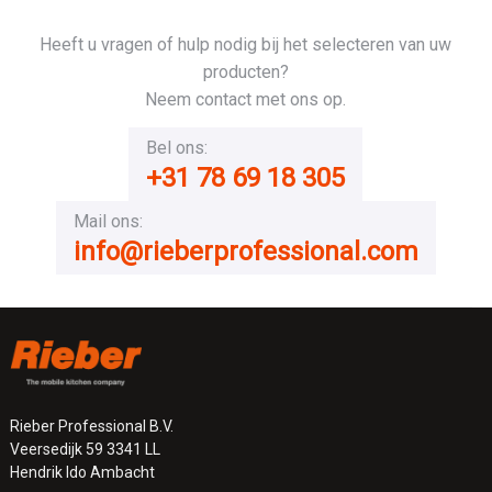
Heeft u vragen of hulp nodig bij het selecteren van uw
producten?
Neem contact met ons op.
Bel ons:
+31 78 69 18 305
Mail ons:
info@rieberprofessional.com
Rieber Professional B.V.
Veersedijk 59 3341 LL
Hendrik Ido Ambacht