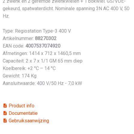
2 zwenk en 2 geremde zwenkwielen + 1 bokwiel. GS/VDE-
gekeurd, spatwaterdicht. Nominale spanning 3N AC 400 V, 50
Hz.
Type: Regiostation Type-3 400 V
Artikelnummer:
88270302
EAN code:
4007537074920
Afmetingen: 1414 x 712 x 1460,5 mm
Capaciteit: 2 x 7 x 1/1 GM 65 mm diep
Koelbereik: +2 °C – 14 °C
Gewicht: 174 Kg
Aansluitwaarde: 400 V/50 Hz - 7,0 kW
Product info
description
Documentatie
description
Gebruiksaanwijzing
description