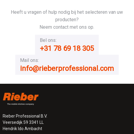
Heeft u vragen of hulp nodig bij het selecteren van uw
producten?
Neem contact met ons op.
Bel ons:
+31 78 69 18 305
Mail ons:
info@rieberprofessional.com
Rieber Professional B.V.
Veersedijk 59 3341 LL
Hendrik Ido Ambacht