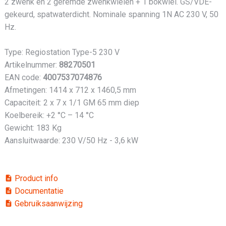
2 zwenk en 2 geremde zwenkwielen + 1 bokwiel. GS/VDE-
gekeurd, spatwaterdicht. Nominale spanning 1N AC 230 V, 50
Hz.
Type: Regiostation Type-5 230 V
Artikelnummer:
88270501
EAN code:
4007537074876
Afmetingen: 1414 x 712 x 1460,5 mm
Capaciteit: 2 x 7 x 1/1 GM 65 mm diep
Koelbereik: +2 °C – 14 °C
Gewicht: 183 Kg
Aansluitwaarde: 230 V/50 Hz - 3,6 kW
Product info
description
Documentatie
description
Gebruiksaanwijzing
description