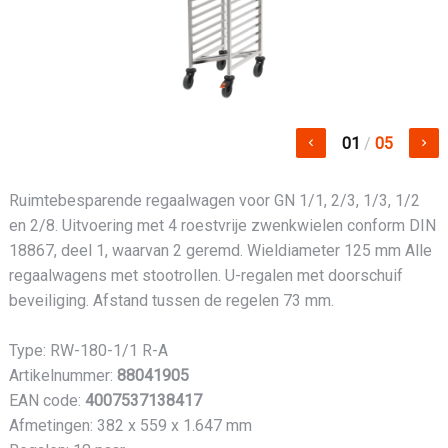
01
/
05
keyboard_arrow_left
keyboard_arrow_right
Ruimtebesparende regaalwagen voor GN 1/1, 2/3, 1/3, 1/2
en 2/8. Uitvoering met 4 roestvrije zwenkwielen conform DIN
18867, deel 1, waarvan 2 geremd. Wieldiameter 125 mm Alle
regaalwagens met stootrollen. U-regalen met doorschuif
beveiliging. Afstand tussen de regelen 73 mm.
Type: RW-180-1/1 R-A
Artikelnummer:
88041905
EAN code:
4007537138417
Afmetingen: 382 x 559 x 1.647 mm