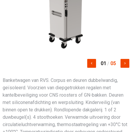
01
/
05
keyboard_arrow_left
keyboard_arrow_right
Banketwagen van RVS. Corpus en deuren dubbelwandig,
geïsoleerd. Voorzien van diepgetrokken regalen met
kantelbeveiliging voor CNS roosters of GN-bakken. Deuren
met siliconenafdichting en werpsluiting. Kinderveilig (van
binnen open te drukken). Rondlopende dakgalerij. 1 of 2
duwbeugel(s). 4 stoothoeken. Verwarmde uitvoering door
circulatieluchtverwarming, thermostaatregeling van +30°C tot
+100°C. Temperatuurindicatie door geheugen ondersteund,