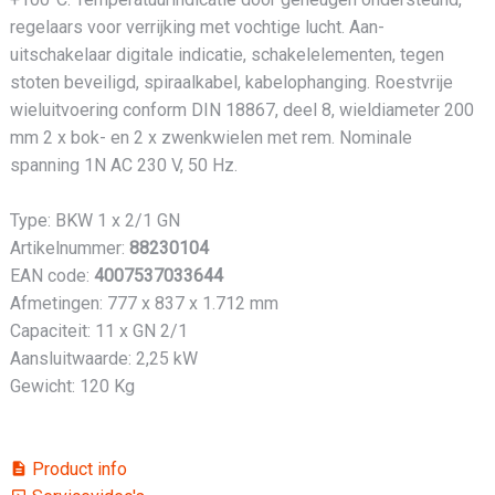
regelaars voor verrijking met vochtige lucht. Aan-
uitschakelaar digitale indicatie, schakelelementen, tegen
stoten beveiligd, spiraalkabel, kabelophanging. Roestvrije
wieluitvoering conform DIN 18867, deel 8, wieldiameter 200
mm 2 x bok- en 2 x zwenkwielen met rem. Nominale
spanning 1N AC 230 V, 50 Hz.
Type: BKW 1 x 2/1 GN
Artikelnummer:
88230104
EAN code:
4007537033644
Afmetingen: 777 x 837 x 1.712 mm
Capaciteit: 11 x GN 2/1
Aansluitwaarde: 2,25 kW
Gewicht: 120 Kg
Product info
description