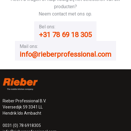
producten?
Neem contact met ons op.
Bel ons:
+31 78 69 18 305
Mail ons:
info@rieberprofessional.com
Rieber Professional B.V.
Veersedijk 59 3341 LL
Hendrik Ido Ambacht
0031 (0) 78 6918305