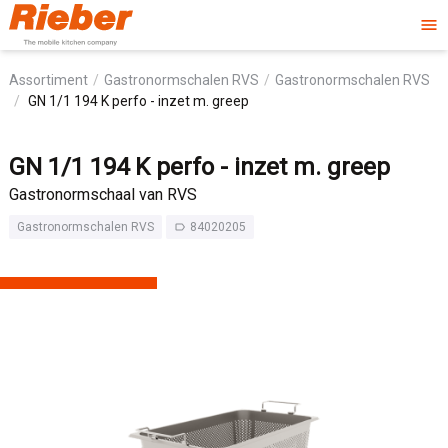
menu
Assortiment
Gastronormschalen RVS
Gastronormschalen RVS
GN 1/1 194 K perfo - inzet m. greep
GN 1/1 194 K perfo - inzet m. greep
Gastronormschaal van RVS
Gastronormschalen RVS
84020205
label_outline