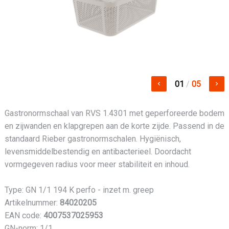
01
/
05
keyboard_arrow_left
keyboard_arrow_right
Gastronormschaal van RVS 1.4301 met geperforeerde bodem
en zijwanden en klapgrepen aan de korte zijde. Passend in de
standaard Rieber gastronormschalen. Hygiënisch,
levensmiddelbestendig en antibacterieel. Doordacht
vormgegeven radius voor meer stabiliteit en inhoud.
Type: GN 1/1 194 K perfo - inzet m. greep
Artikelnummer:
84020205
EAN code:
4007537025953
GN-norm: 1/1