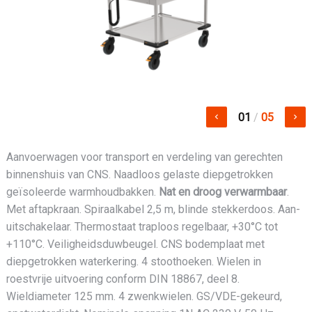
01
/
05
keyboard_arrow_left
keyboard_arrow_right
Aanvoerwagen voor transport en verdeling van gerechten
binnenshuis van CNS. Naadloos gelaste diepgetrokken
geïsoleerde warmhoudbakken.
Nat en droog verwarmbaar
.
Met aftapkraan. Spiraalkabel 2,5 m, blinde stekkerdoos. Aan-
uitschakelaar. Thermostaat traploos regelbaar, +30°C tot
+110°C. Veiligheidsduwbeugel. CNS bodemplaat met
diepgetrokken waterkering. 4 stoothoeken. Wielen in
roestvrije uitvoering conform DIN 18867, deel 8.
Wieldiameter 125 mm. 4 zwenkwielen. GS/VDE-gekeurd,