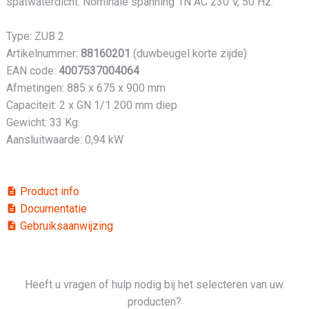
spatwaterdicht. Nominale spanning 1N AC 230 V, 50 Hz.
Type: ZUB 2
Artikelnummer:
88160201
(duwbeugel korte zijde)
EAN code:
4007537004064
Afmetingen: 885 x 675 x 900 mm
Capaciteit: 2 x GN 1/1 200 mm diep
Gewicht: 33 Kg
Aansluitwaarde: 0,94 kW
Product info
description
Documentatie
description
Gebruiksaanwijzing
description
Heeft u vragen of hulp nodig bij het selecteren van uw
producten?