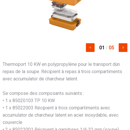
01
/
05
keyboard_arrow_left
keyboard_arrow_right
Thermoport 10 KW en polypropylène pour le transport dún
repas de la soupe. Récipient à repas à trois compartiments
avec accumulator de charcheur latent.
Se compose des composants suivants :
• 1 x 85020103 TP 10 KW
• 1 x 85022003 Récipient à trois compartiments avec
accumulator de charcheur latent en acier inoxydable, avec
couvercle
• 2 x 85022001 Récipient à garnitures 1/6 32 mm (soupe)