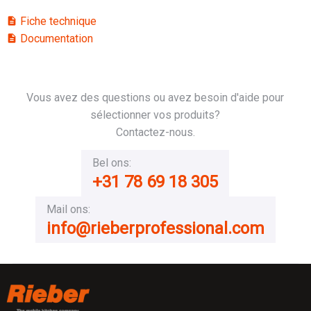
Fiche technique
description
Documentation
description
Vous avez des questions ou avez besoin d'aide pour
sélectionner vos produits?
Contactez-nous.
Bel ons:
+31 78 69 18 305
Mail ons:
info@rieberprofessional.com