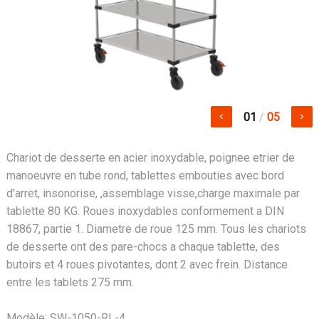
01
/
05
keyboard_arrow_left
keyboard_arrow_right
Chariot de desserte en acier inoxydable, poignee etrier de
manoeuvre en tube rond, tablettes embouties avec bord
d’arret, insonorise, ,assemblage visse,charge maximale par
tablette 80 KG. Roues inoxydables conformement a DIN
18867, partie 1. Diametre de roue 125 mm. Tous les chariots
de desserte ont des pare-chocs a chaque tablette, des
butoirs et 4 roues pivotantes, dont 2 avec frein. Distance
entre les tablets 275 mm.
Modèle: SW-1050-RL-4